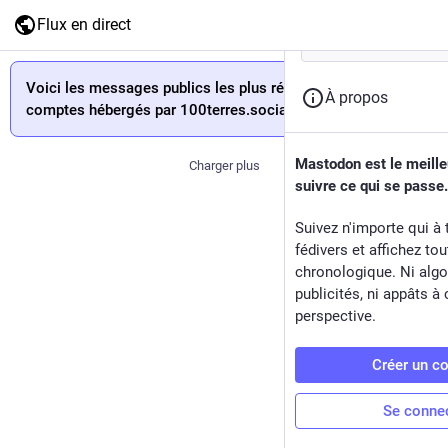
Flux en direct
Voici les messages publics les plus récents des
À propos
comptes hébergés par 100terres.social.
Mastodon est le meill
Charger plus
suivre ce qui se passe.
Suivez n'importe qui à 
fédivers et affichez to
chronologique. Ni algo
publicités, ni appâts à 
perspective.
Créer un c
Se conne